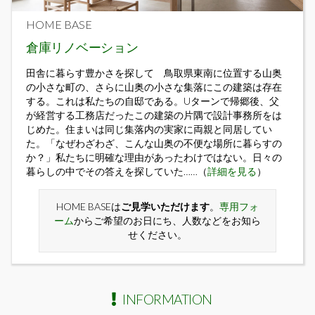
HOME BASE
倉庫リノベーション
田舎に暮らす豊かさを探して 鳥取県東南に位置する山奥
の小さな町の、さらに山奥の小さな集落にこの建築は存在
する。これは私たちの自邸である。Uターンで帰郷後、父
が経営する工務店だったこの建築の片隅で設計事務所をは
じめた。住まいは同じ集落内の実家に両親と同居してい
た。「なぜわざわざ、こんな山奥の不便な場所に暮らすの
か？」私たちに明確な理由があったわけではない。日々の
暮らしの中でその答えを探していた……（
詳細を見る
）
HOME BASEは
ご見学いただけます
。
専用フォ
ーム
からご希望のお日にち、人数などをお知ら
せください。
INFORMATION