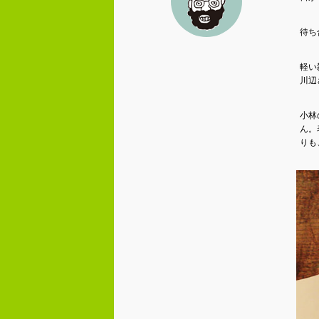
待ち
軽い
川辺
小林
ん。
りも