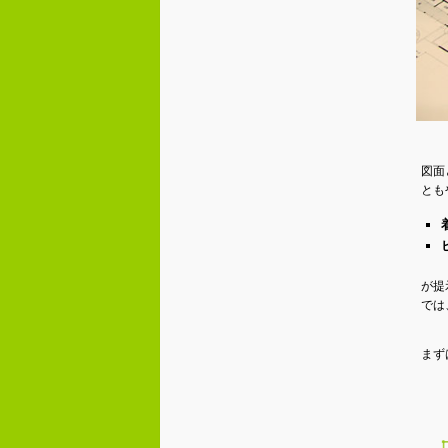
図面
とも
が提
では
まず