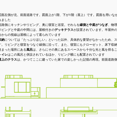
図面左側が北、前面道路です。図面上が1階、下がR階（屋上）です。図面を用いな
れました
道路側にキッチンやリビング、奥に寝室と浴室。それらを
縁側と中庭がつなぎ
、物
リビングと中庭の中間には、屋根付きの
デッキテラス
が設置されています。半屋外の
向からの視線は屋根によって遮られています
収納
については「たっぷりほしい」といった以外、具体的な要望がなかったため、
す。リビングと寝室をつなぐ縁側に沿って、また、寝室にもクローゼット、床下収
奥まった場所にある
風呂
は、さらにその奥にあるスペースから十分な光と風を得る
トイレ
はこの風呂と併設されているほか、リビング横にも配置されています
屋上のテラス
は、かつてここに建っていた家での楽しかった記憶の再現。前面道路