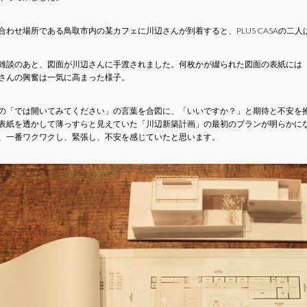
合わせ場所である鳥取市内の某カフェに川辺さんが到着すると、PLUS CASAの二
雑談のあと、図面が川辺さんに手渡されました。何枚かが綴られた図面の表紙には
さんの興奮は一気に高まった様子。
の「では開いてみてください」の言葉を合図に、「いいですか？」と期待と不安を
表紙を透かして薄っすらと見えていた「川辺新築計画」の最初のプランが明らかになる瞬
、一番ワクワクし、緊張し、不安を感じていたと思います。