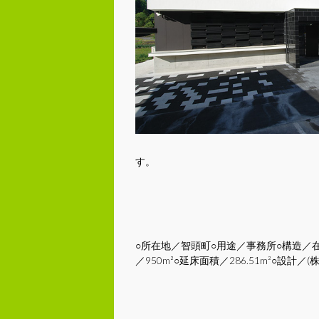
す。
○所在地／智頭町○用途／事務所○構造／在来
／950m²○延床面積／286.51m²○設計／(株