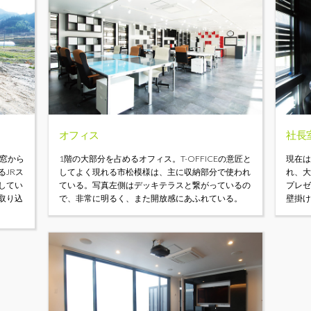
オフィス
社長
な窓から
1階の大部分を占めるオフィス。T-OFFICEの意匠と
現在
JRス
してよく現れる市松模様は、主に収納部分で使われ
れ、
してい
ている。写真左側はデッキテラスと繋がっているの
プレ
取り込
で、非常に明るく、また開放感にあふれている。
壁掛