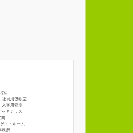
_浴室
1_社員用仮眠室
2_来客用寝室
_デッキテラス
玄関
_ゲストルーム
事務所