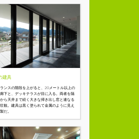
の建具
ランスの階段を上がると、20メートル以上の
の廊下と、デッキテラスが目に入る。両者を隔
床から天井まで続く大きな掃き出し窓と連なる
が壮観。建具は黒く塗られて金属のように見え
木製だ。