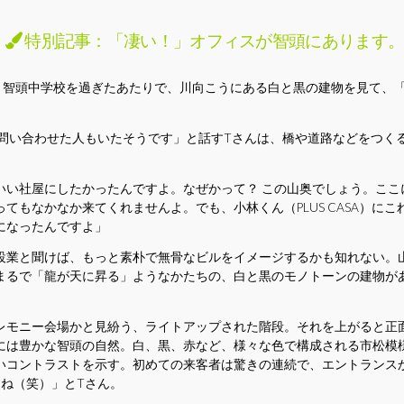
特別記事：「凄い！」オフィスが智頭にあります
時、智頭中学校を過ぎたあたりで、川向こうにある白と黒の建物を見て、
に問い合わせた人もいたそうです」と話すTさんは、橋や道路などをつく
いい社屋にしたかったんですよ。なぜかって？ この山奥でしょう。ここ
てもなかなか来てくれませんよ。でも、小林くん（PLUS CASA）に
になったんですよ」
設業と聞けば、もっと素朴で無骨なビルをイメージするかも知れない。
まるで「龍が天に昇る」ようなかたちの、白と黒のモノトーンの建物が
レモニー会場かと見紛う、ライトアップされた階段。それを上がると正面
には豊かな智頭の自然。白、黒、赤など、様々な色で構成される市松模
いコントラストを示す。初めての来客者は驚きの連続で、エントランス
すね（笑）」とTさん。