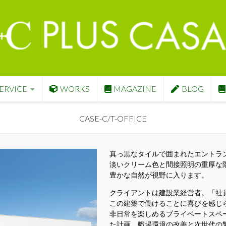
ERVICE
WORKS
MAGAZINE
BLOG
CASE-C/T-OFFICE
真っ黒なタイルで囲まれたエントラ
淡いクリーム色と間接照明の重厚な
豊かな自然が視野に入ります。
クライアントは建設業経営者。「社
この建築で働けることに喜びを感じ
非日常を楽しめるプライベートスペ
た計画。職場環境の改善と次世代の