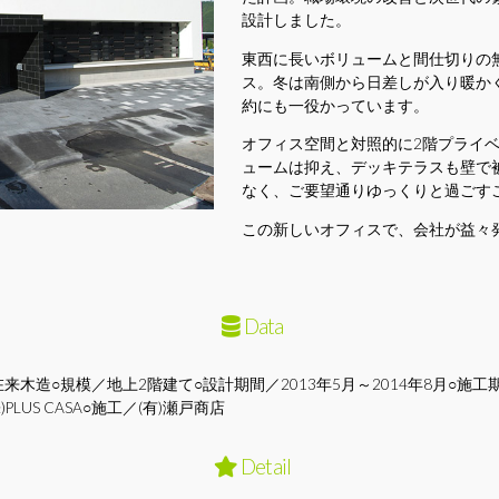
設計しました。
東西に長いボリュームと間仕切りの
ス。冬は南側から日差しが入り暖か
約にも一役かっています。
オフィス空間と対照的に2階プライ
ュームは抑え、デッキテラスも壁で
なく、ご要望通りゆっくりと過ごす
この新しいオフィスで、会社が益々
Data
木造○規模／地上2階建て○設計期間／2013年5月～2014年8月○施工期間
)PLUS CASA○施工／(有)瀬戸商店
Detail