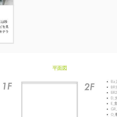
には段
ビを見
キテラ
平面図
Ba
BR
BR
D
E_
GR
O_