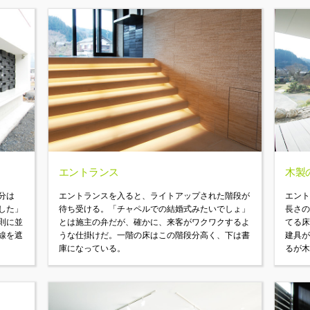
エントランス
木製
分は
エントランスを入ると、ライトアップされた階段が
エント
した」
待ち受ける。「チャペルでの結婚式みたいでしょ」
長さ
則に並
とは施主の弁だが、確かに、来客がワクワクするよ
てる
線を遮
うな仕掛けだ。一階の床はこの階段分高く、下は書
建具
庫になっている。
るが