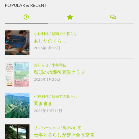
POPULAR & RECENT
小林利佳
/
智頭での暮らし
あしたのくらし
2026年3月26日
お知らせ
/
小林利佳
智頭の放課後表現クラブ
2026年1月20日
小林利佳
/
智頭での暮らし
聞き書き
2025年10月15日
リノベーション
/
鳥取の住宅
仕事と暮らしが響き合う空間