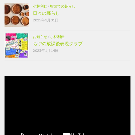
小林利佳
/
智頭での暮らし
日々の暮らし
2025年3月31日
お知らせ
/
小林利佳
ちづの放課後表現クラブ
2025年1月14日