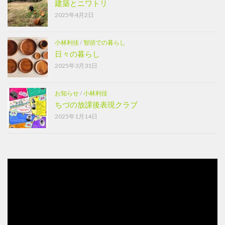
建築とニワトリ
2025年4月2日
小林利佳
/
智頭での暮らし
日々の暮らし
2025年3月31日
お知らせ
/
小林利佳
ちづの放課後表現クラブ
2025年1月14日