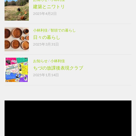
建築とニワトリ
2025年4月2日
小林利佳
/
智頭での暮らし
日々の暮らし
2025年3月31日
お知らせ
/
小林利佳
ちづの放課後表現クラブ
2025年1月14日