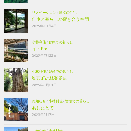
リノベーション
/
鳥取の住宅
仕事と暮らしが響き合う空間
2025年10月4日
小林利佳
/
智頭での暮らし
イトBar
2025年7月22日
小林利佳
/
智頭での暮らし
智頭町の林業景観
2025年5月31日
お知らせ
/
小林利佳
/
智頭での暮らし
あしたとて
2025年5月7日
お知らせ
/
小林利佳