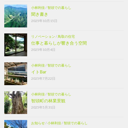
小林利佳
/
智頭での暮らし
聞き書き
2025年10月15日
リノベーション
/
鳥取の住宅
仕事と暮らしが響き合う空間
2025年10月4日
小林利佳
/
智頭での暮らし
イトBar
2025年7月22日
小林利佳
/
智頭での暮らし
智頭町の林業景観
2025年5月31日
お知らせ
/
小林利佳
/
智頭での暮らし