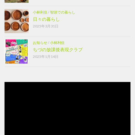
小林利佳
/
智頭での暮らし
日々の暮らし
2025年3月31日
お知らせ
/
小林利佳
ちづの放課後表現クラブ
2025年1月14日