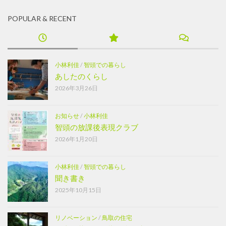
POPULAR & RECENT
小林利佳
/
智頭での暮らし
あしたのくらし
2026年3月26日
お知らせ
/
小林利佳
智頭の放課後表現クラブ
2026年1月20日
小林利佳
/
智頭での暮らし
聞き書き
2025年10月15日
リノベーション
/
鳥取の住宅