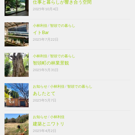
仕事と暮らしが響き合う空間
2025年10月4日
小林利佳
/
智頭での暮らし
イトBar
2025年7月22日
小林利佳
/
智頭での暮らし
智頭町の林業景観
2025年5月31日
お知らせ
/
小林利佳
/
智頭での暮らし
あしたとて
2025年5月7日
お知らせ
/
小林利佳
建築とニワトリ
2025年4月2日