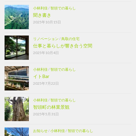
小林利佳
/
智頭での暮らし
聞き書き
2025年10月15日
リノベーション
/
鳥取の住宅
仕事と暮らしが響き合う空間
2025年10月4日
小林利佳
/
智頭での暮らし
イトBar
2025年7月22日
小林利佳
/
智頭での暮らし
智頭町の林業景観
2025年5月31日
お知らせ
/
小林利佳
/
智頭での暮らし