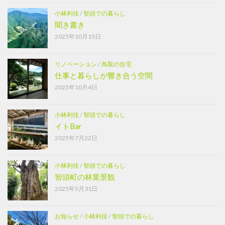
小林利佳
/
智頭での暮らし
聞き書き
2025年10月15日
リノベーション
/
鳥取の住宅
仕事と暮らしが響き合う空間
2025年10月4日
小林利佳
/
智頭での暮らし
イトBar
2025年7月22日
小林利佳
/
智頭での暮らし
智頭町の林業景観
2025年5月31日
お知らせ
/
小林利佳
/
智頭での暮らし