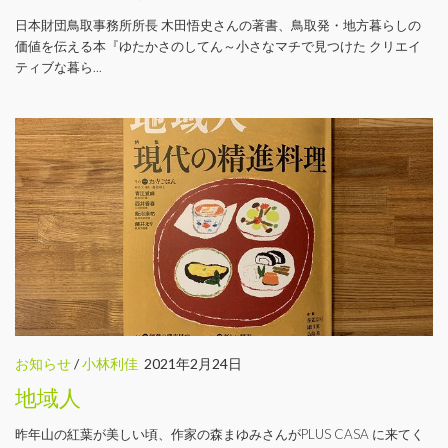
日本財団鳥取事務所所長 木田悟史さんの著書、鳥取発・地方暮らしの
価値を伝える本『ゆたかさのしてん～小さなマチで見つけた クリエイ
ティブな暮ら...
お知らせ
/
小林利佳
2021年2月24日
地域人
昨年山の紅葉が美しい頃、作家の森まゆみさんがPLUS CASA に来てく