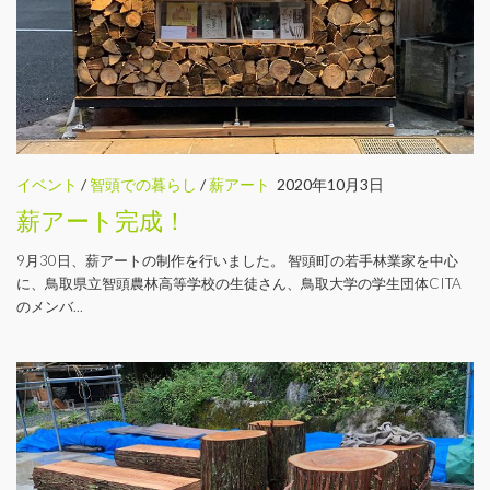
イベント
/
智頭での暮らし
/
薪アート
2020年10月3日
薪アート完成！
9月30日、薪アートの制作を行いました。 智頭町の若手林業家を中心
に、鳥取県立智頭農林高等学校の生徒さん、鳥取大学の学生団体CITA
のメンバ...