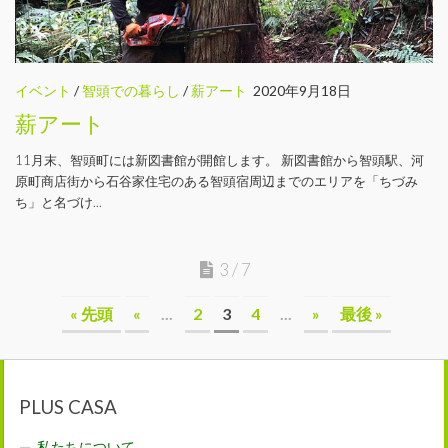
イベント
/
智頭での暮らし
/
薪アート
2020年9月18日
薪アート
11月末、智頭町には新図書館が開館します。 新図書館から智頭駅、河
原町商店街から石谷家住宅のある智頭宿周辺までのエリアを「ちづみ
ち」と名づけ...
3 / 7
« 先頭
«
...
2
3
4
...
»
最後 »
PLUS CASA
私たちについて