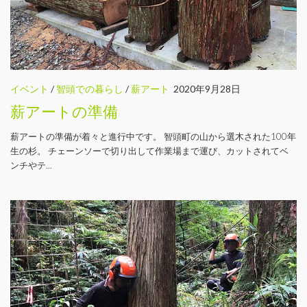
イベント
/
智頭での暮らし
/
薪アート
2020年9月28日
薪アートの準備
薪アートの準備が着々と進行中です。 智頭町の山から選木された100年
生の杉。 チェーンソーで切り出して作業場まで運び、カットされてベ
ンチやテ...