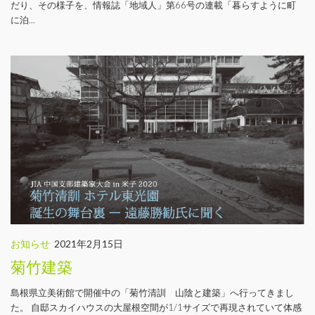
だり、その様子を、情報誌「地域人」第66号の連載「暮らすように町
に泊...
お知らせ
2021年2月15日
菊竹建築
島根県立美術館で開催中の「菊竹清訓 山陰と建築」へ行ってきまし
た。 自邸スカイハウスの大屋根空間が1/1サイズで再現されていて体感