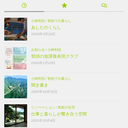
小林利佳
/
智頭での暮らし
あしたのくらし
2026年3月26日
お知らせ
/
小林利佳
智頭の放課後表現クラブ
2026年1月20日
小林利佳
/
智頭での暮らし
聞き書き
2025年10月15日
リノベーション
/
鳥取の住宅
仕事と暮らしが響き合う空間
2025年10月4日