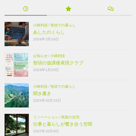
小林利佳
/
智頭での暮らし
あしたのくらし
2026年3月26日
お知らせ
/
小林利佳
智頭の放課後表現クラブ
2026年1月20日
小林利佳
/
智頭での暮らし
聞き書き
2025年10月15日
リノベーション
/
鳥取の住宅
仕事と暮らしが響き合う空間
2025年10月4日