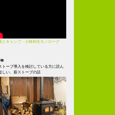
築とキャンプ – 小林和生モノローグ
み物
ストーブ導入を検討している方に読ん
ほしい、薪ストーブの話