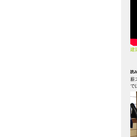
建
読
薪
で