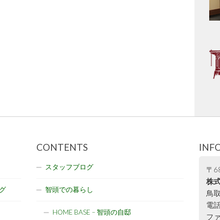
CONTENTS
INF
スタッフブログ
〒68
株式
グ
智頭での暮らし
鳥取
電話:
HOME BASE – 智頭の自邸
ファ