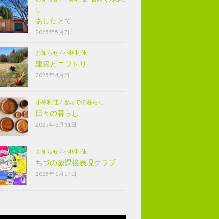
し
あしたとて
2025年5月7日
お知らせ
/
小林利佳
建築とニワトリ
2025年4月2日
小林利佳
/
智頭での暮らし
日々の暮らし
2025年3月31日
お知らせ
/
小林利佳
ちづの放課後表現クラブ
2025年1月14日