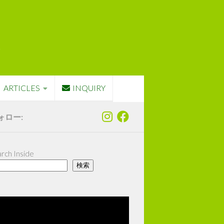
ARTICLES
INQUIRY
ォロー:
rch Inside
検索