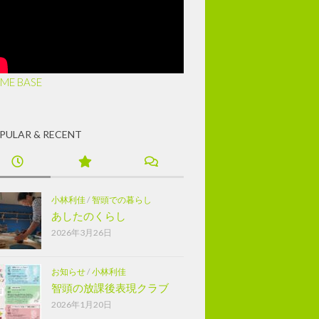
ME BASE
PULAR & RECENT
小林利佳
/
智頭での暮らし
あしたのくらし
2026年3月26日
お知らせ
/
小林利佳
智頭の放課後表現クラブ
2026年1月20日