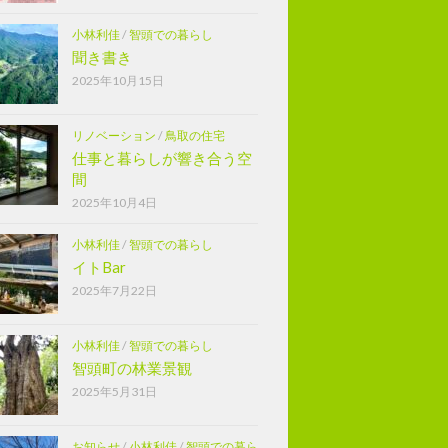
小林利佳
/
智頭での暮らし
聞き書き
2025年10月15日
リノベーション
/
鳥取の住宅
仕事と暮らしが響き合う空
間
2025年10月4日
小林利佳
/
智頭での暮らし
イトBar
2025年7月22日
小林利佳
/
智頭での暮らし
智頭町の林業景観
2025年5月31日
お知らせ
/
小林利佳
/
智頭での暮ら