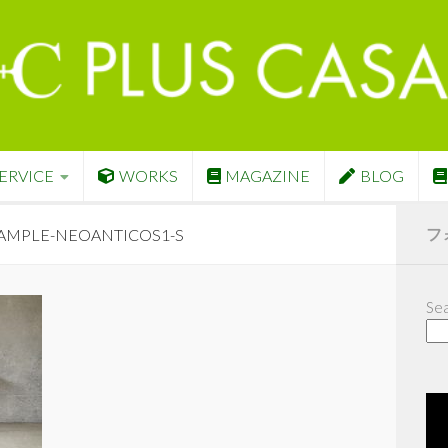
ERVICE
WORKS
MAGAZINE
BLOG
フ
SAMPLE-NEOANTICOS1-S
Sea