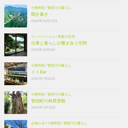
小林利佳
/
智頭での暮らし
聞き書き
2025年10月15日
リノベーション
/
鳥取の住宅
仕事と暮らしが響き合う空間
2025年10月4日
小林利佳
/
智頭での暮らし
イトBar
2025年7月22日
小林利佳
/
智頭での暮らし
智頭町の林業景観
2025年5月31日
お知らせ
/
小林利佳
/
智頭での暮らし