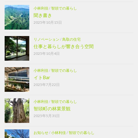
小林利佳
/
智頭での暮らし
聞き書き
2025年10月15日
リノベーション
/
鳥取の住宅
仕事と暮らしが響き合う空間
2025年10月4日
小林利佳
/
智頭での暮らし
イトBar
2025年7月22日
小林利佳
/
智頭での暮らし
智頭町の林業景観
2025年5月31日
お知らせ
/
小林利佳
/
智頭での暮らし