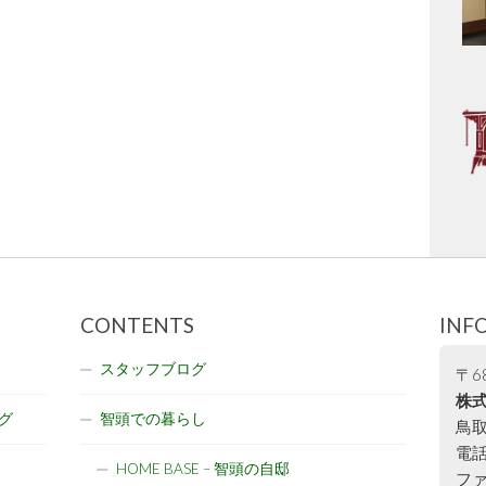
CONTENTS
INF
スタッフブログ
〒68
株式
グ
智頭での暮らし
鳥取
電話:
HOME BASE – 智頭の自邸
ファ