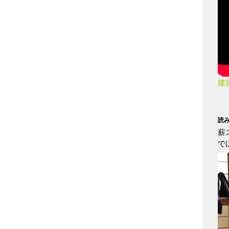
建
読
薪
で