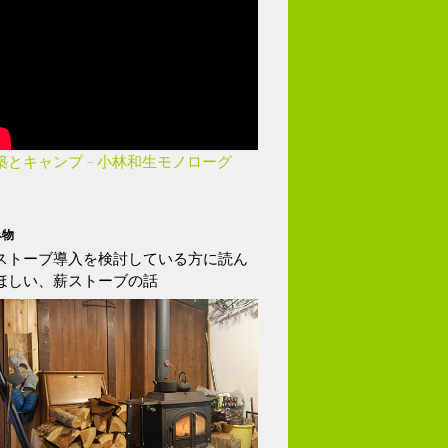
築とキャンプ – 小林和生モノローグ
み物
ストーブ導入を検討している方に読ん
ほしい、薪ストーブの話