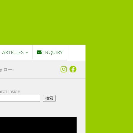
ARTICLES
INQUIRY
ォロー:
rch Inside
検索