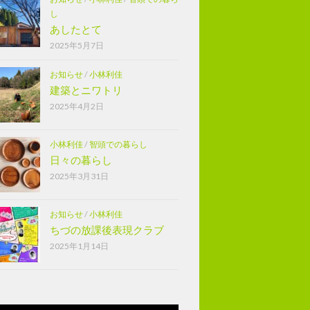
し
あしたとて
2025年5月7日
お知らせ
/
小林利佳
建築とニワトリ
2025年4月2日
小林利佳
/
智頭での暮らし
日々の暮らし
2025年3月31日
お知らせ
/
小林利佳
ちづの放課後表現クラブ
2025年1月14日