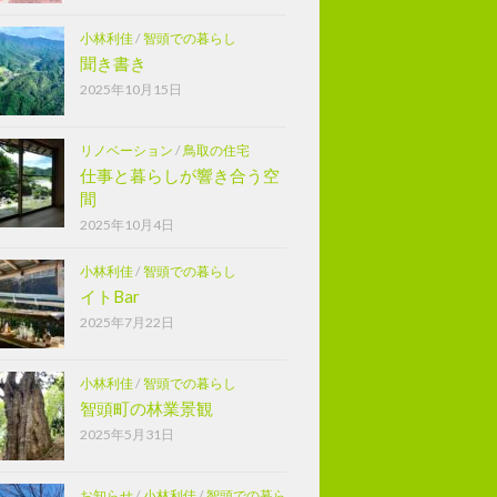
小林利佳
/
智頭での暮らし
聞き書き
2025年10月15日
リノベーション
/
鳥取の住宅
仕事と暮らしが響き合う空
間
2025年10月4日
小林利佳
/
智頭での暮らし
イトBar
2025年7月22日
小林利佳
/
智頭での暮らし
智頭町の林業景観
2025年5月31日
お知らせ
/
小林利佳
/
智頭での暮ら