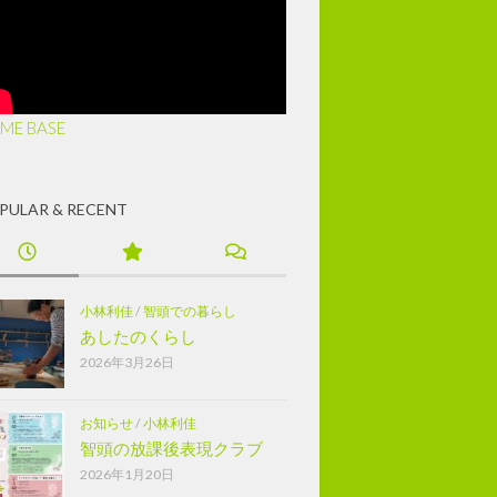
ME BASE
PULAR & RECENT
小林利佳
/
智頭での暮らし
あしたのくらし
2026年3月26日
お知らせ
/
小林利佳
智頭の放課後表現クラブ
2026年1月20日