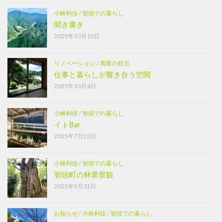
小林利佳
/
智頭での暮らし
聞き書き
2025年10月15日
リノベーション
/
鳥取の住宅
仕事と暮らしが響き合う空間
2025年10月4日
小林利佳
/
智頭での暮らし
イトBar
2025年7月22日
小林利佳
/
智頭での暮らし
智頭町の林業景観
2025年5月31日
お知らせ
/
小林利佳
/
智頭での暮らし