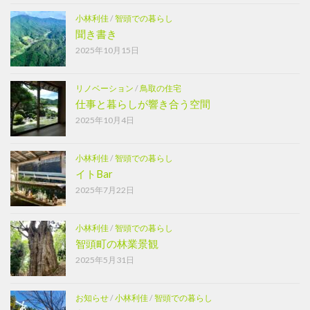
小林利佳
/
智頭での暮らし
聞き書き
2025年10月15日
リノベーション
/
鳥取の住宅
仕事と暮らしが響き合う空間
2025年10月4日
小林利佳
/
智頭での暮らし
イトBar
2025年7月22日
小林利佳
/
智頭での暮らし
智頭町の林業景観
2025年5月31日
お知らせ
/
小林利佳
/
智頭での暮らし