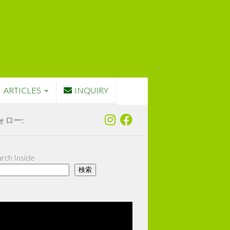
ARTICLES
INQUIRY
ォロー:
rch Inside
検索