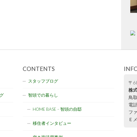
CONTENTS
INF
スタッフブログ
〒68
株式
グ
智頭での暮らし
鳥取
電話:
HOME BASE – 智頭の自邸
ファ
Ｅメー
移住者インタビュー