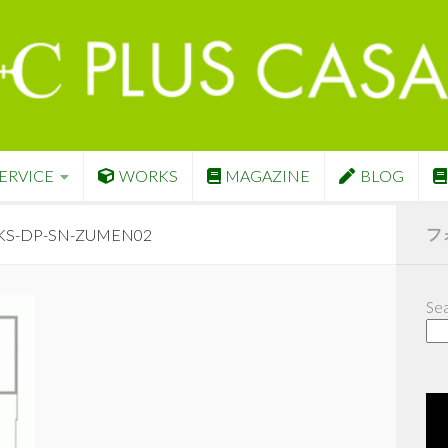
ERVICE
WORKS
MAGAZINE
BLOG
フ
S-DP-SN-ZUMEN02
Sea