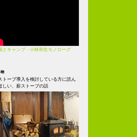
築とキャンプ – 小林和生モノローグ
み物
ストーブ導入を検討している方に読ん
ほしい、薪ストーブの話