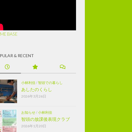
ME BASE
PULAR & RECENT
小林利佳
/
智頭での暮らし
あしたのくらし
2026年3月26日
お知らせ
/
小林利佳
智頭の放課後表現クラブ
2026年1月20日