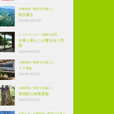
小林利佳
/
智頭での暮らし
聞き書き
2025年10月15日
リノベーション
/
鳥取の住宅
仕事と暮らしが響き合う空
間
2025年10月4日
小林利佳
/
智頭での暮らし
イトBar
2025年7月22日
小林利佳
/
智頭での暮らし
智頭町の林業景観
2025年5月31日
お知らせ
/
小林利佳
/
智頭での暮ら