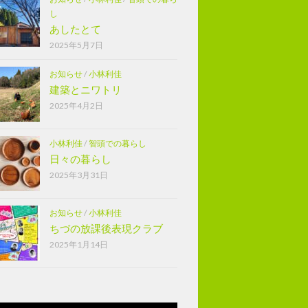
し
あしたとて
2025年5月7日
お知らせ
/
小林利佳
建築とニワトリ
2025年4月2日
小林利佳
/
智頭での暮らし
日々の暮らし
2025年3月31日
お知らせ
/
小林利佳
ちづの放課後表現クラブ
2025年1月14日