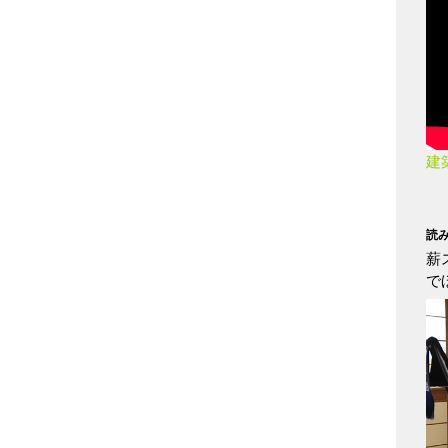
建
読
薪
で