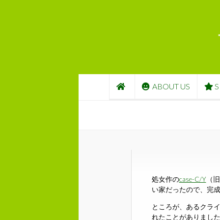
コンテンツへスキップ
ABOUT US
S
処女作の
case-C/Y
（旧
い家だったので、完
ところが、あるクラ
れたことがありまし