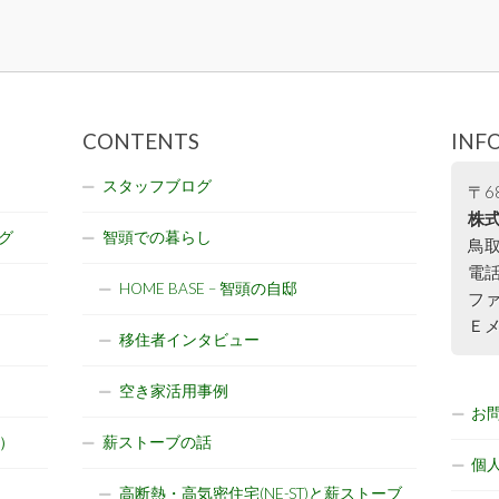
CONTENTS
INF
スタッフブログ
〒68
株式
グ
智頭での暮らし
鳥取
電話:
HOME BASE – 智頭の自邸
ファ
Ｅメー
移住者インタビュー
空き家活用事例
お
）
薪ストーブの話
個
高断熱・高気密住宅(NE-ST)と薪ストーブ