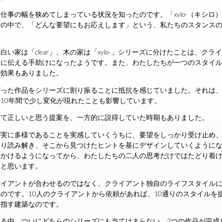
仕事の幅を狭めてしまっている状況を知ったのです。「xylo-（キシロ
景の中で、「どんな要望にもお応えします」という、私たちのスタンス
い家は「clear」、木の家は「xylo-」シリーズに分けたことは、ク
ちに伝える手助けになったようです。また、わたしたちが一つのスタイ
の効果もありました。
がった作品をシリーズに割り振ることに抵抗を感じていました。それは
10年間で少し変化が現れたことも影響しています。
して正しいと思う提案を、一方的に説得していた時期もありました。
が実に多様であることを実感していくうちに、要望をしっかり受け止め
くり読み解き、そこから見つけたヒントを基にデザインしていくように
をかけるようになってから、わたしたちの二人の思考だけではたどり着
たと思います。
ライアントが合わせるのではなく、クライアント独自のライフスタイル
のです。10人のクライアントから依頼があれば、10通りのスタイルを
目指す建築なのです。
る中、ついにどちらのシリーズにも当てはまらない、2つの作品が完成