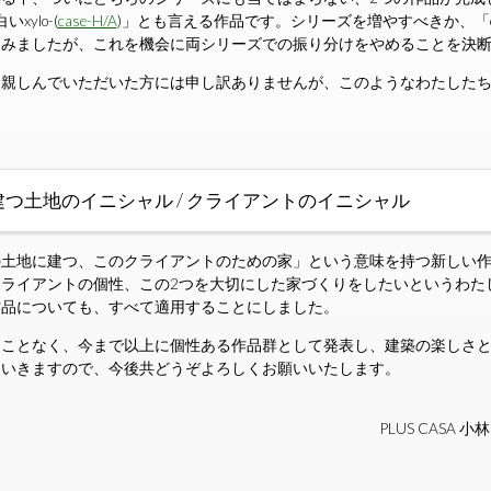
xylo-(
case-H/A
)」とも言える作品です。シリーズを増やすべきか、「clea
悩みましたが、これを機会に両シリーズでの振り分けをやめることを決
に親しんでいただいた方には申し訳ありませんが、このようなわたした
品の建つ土地のイニシャル / クライアントのイニシャル
の土地に建つ、このクライアントのための家」という意味を持つ新しい
ライアントの個性、この2つを大切にした家づくりをしたいというわた
作品についても、すべて適用することにしました。
ることなく、今まで以上に個性ある作品群として発表し、建築の楽しさ
ていきますので、今後共どうぞよろしくお願いいたします。
PLUS CASA 