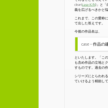
clear(
case-K/N
)」と「白い
義を広げるべきかと
これまで、この愛称
て出した答えです。
今後の作品名は、
case – 作
といたします。「こ
も含め作品の立地とク
すものです。過去の
シリーズにとらわれ
ていけるよう精励し