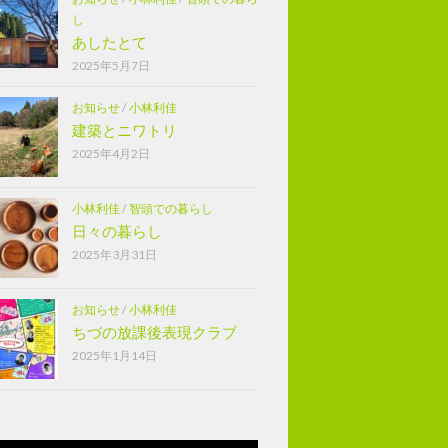
し
あしたとて
2025年5月7日
お知らせ
/
小林利佳
建築とニワトリ
2025年4月2日
小林利佳
/
智頭での暮らし
日々の暮らし
2025年3月31日
お知らせ
/
小林利佳
ちづの放課後表現クラブ
2025年1月14日