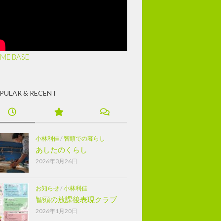
ME BASE
PULAR & RECENT
小林利佳
/
智頭での暮らし
あしたのくらし
2026年3月26日
お知らせ
/
小林利佳
智頭の放課後表現クラブ
2026年1月20日