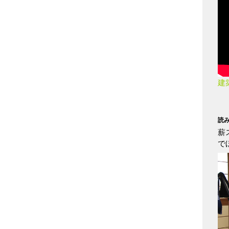
建
読
薪
で