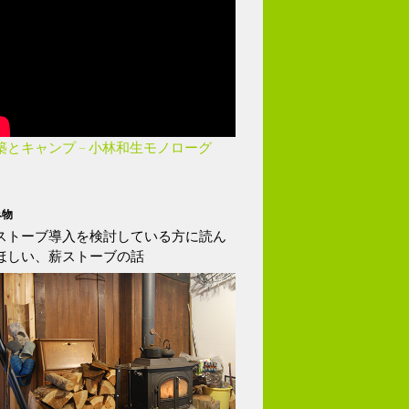
築とキャンプ – 小林和生モノローグ
み物
ストーブ導入を検討している方に読ん
ほしい、薪ストーブの話