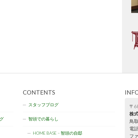
CONTENTS
INF
スタッフブログ
〒68
株式
グ
智頭での暮らし
鳥取
電話:
HOME BASE – 智頭の自邸
ファ