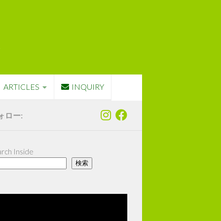
ARTICLES
INQUIRY
ォロー:
rch Inside
検索