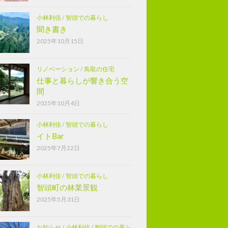
小林利佳
/
智頭での暮らし
聞き書き
2025年10月15日
リノベーション
/
鳥取の住宅
仕事と暮らしが響き合う空
間
2025年10月4日
小林利佳
/
智頭での暮らし
イトBar
2025年7月22日
小林利佳
/
智頭での暮らし
智頭町の林業景観
2025年5月31日
お知らせ
/
小林利佳
/
智頭での暮ら