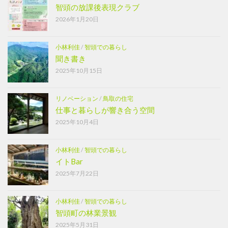
智頭の放課後表現クラブ
2026年1月20日
小林利佳
/
智頭での暮らし
聞き書き
2025年10月15日
リノベーション
/
鳥取の住宅
仕事と暮らしが響き合う空間
2025年10月4日
小林利佳
/
智頭での暮らし
イトBar
2025年7月22日
小林利佳
/
智頭での暮らし
智頭町の林業景観
2025年5月31日