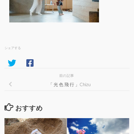
シェアする
前の記事
「 光 色 飛 行 」Chizu
おすすめ