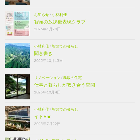
お知らせ
/
小林利佳
智頭の放課後表現クラブ
2026年1月20日
小林利佳
/
智頭での暮らし
聞き書き
2025年10月15日
リノベーション
/
鳥取の住宅
仕事と暮らしが響き合う空間
2025年10月4日
小林利佳
/
智頭での暮らし
イトBar
2025年7月22日