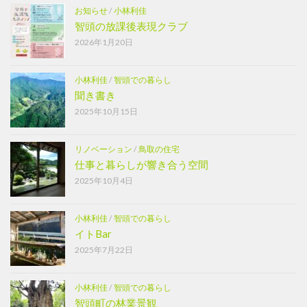
お知らせ
/
小林利佳
智頭の放課後表現クラブ
2026年1月20日
小林利佳
/
智頭での暮らし
聞き書き
2025年10月15日
リノベーション
/
鳥取の住宅
仕事と暮らしが響き合う空間
2025年10月4日
小林利佳
/
智頭での暮らし
イトBar
2025年7月22日
小林利佳
/
智頭での暮らし
智頭町の林業景観