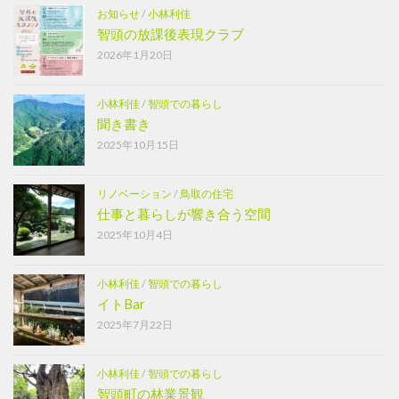
お知らせ
/
小林利佳
智頭の放課後表現クラブ
2026年1月20日
小林利佳
/
智頭での暮らし
聞き書き
2025年10月15日
リノベーション
/
鳥取の住宅
仕事と暮らしが響き合う空間
2025年10月4日
小林利佳
/
智頭での暮らし
イトBar
2025年7月22日
小林利佳
/
智頭での暮らし
智頭町の林業景観