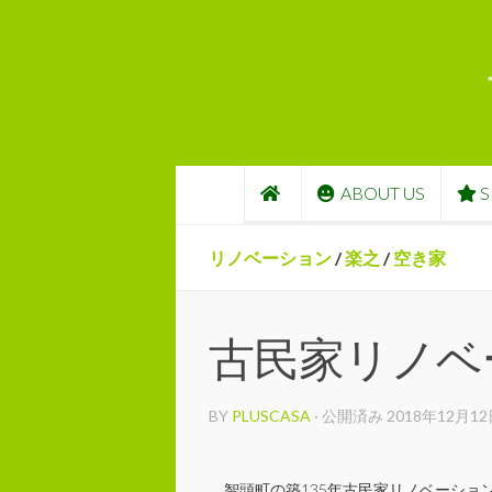
コンテンツへスキップ
ABOUT US
S
リノベーション
/
楽之
/
空き家
古民家リノベ
BY
PLUSCASA
· 公開済み
2018年12月1
智頭町の築135年古民家リノベーショ