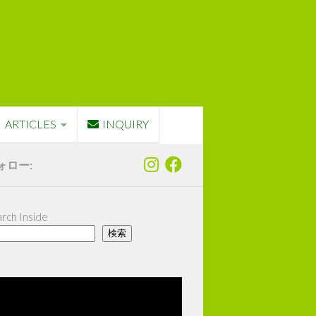
ARTICLES
INQUIRY
ォロー:
rch Inside
検索