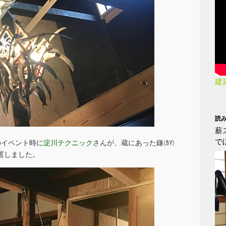
建
読
薪
で
のイベント時に
淀川テクニック
さんが、蔵にあった鎌(ｶﾏ)
置しました。