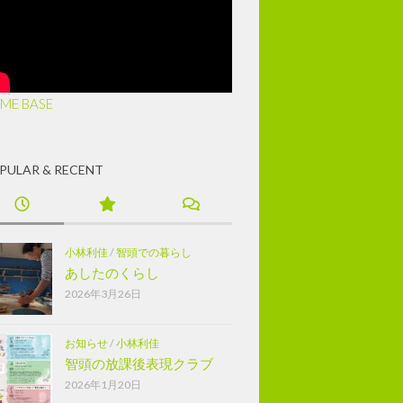
ME BASE
PULAR & RECENT
小林利佳
/
智頭での暮らし
あしたのくらし
2026年3月26日
お知らせ
/
小林利佳
智頭の放課後表現クラブ
2026年1月20日