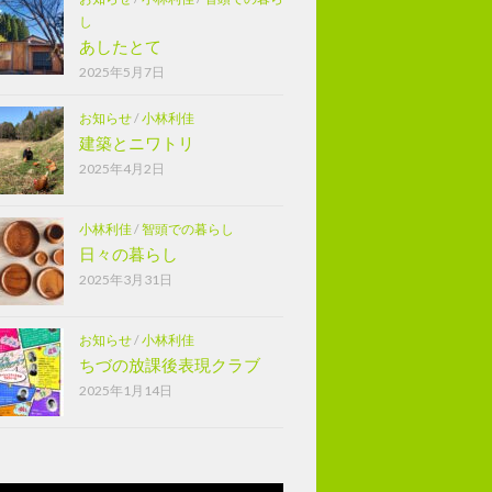
し
あしたとて
2025年5月7日
お知らせ
/
小林利佳
建築とニワトリ
2025年4月2日
小林利佳
/
智頭での暮らし
日々の暮らし
2025年3月31日
お知らせ
/
小林利佳
ちづの放課後表現クラブ
2025年1月14日