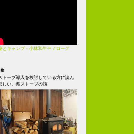
築とキャンプ – 小林和生モノローグ
み物
ストーブ導入を検討している方に読ん
ほしい、薪ストーブの話