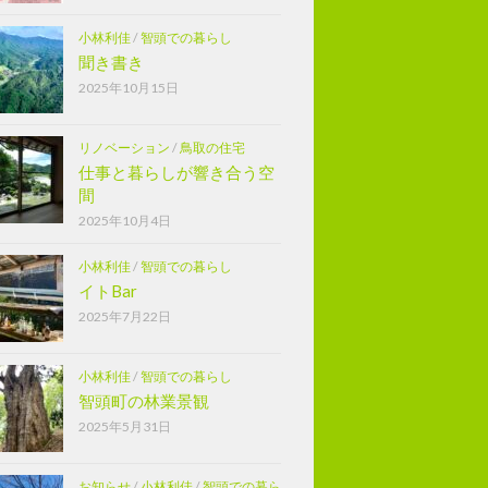
小林利佳
/
智頭での暮らし
聞き書き
2025年10月15日
リノベーション
/
鳥取の住宅
仕事と暮らしが響き合う空
間
2025年10月4日
小林利佳
/
智頭での暮らし
イトBar
2025年7月22日
小林利佳
/
智頭での暮らし
智頭町の林業景観
2025年5月31日
お知らせ
/
小林利佳
/
智頭での暮ら