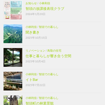
お知らせ
/
小林利佳
智頭の放課後表現クラブ
2026年1月20日
小林利佳
/
智頭での暮らし
聞き書き
2025年10月15日
リノベーション
/
鳥取の住宅
仕事と暮らしが響き合う空間
2025年10月4日
小林利佳
/
智頭での暮らし
イトBar
2025年7月22日
小林利佳
/
智頭での暮らし
智頭町の林業景観