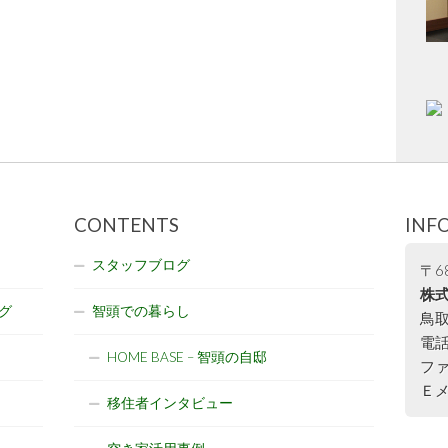
CONTENTS
INF
スタッフブログ
〒68
株式
グ
智頭での暮らし
鳥取
電話:
HOME BASE – 智頭の自邸
ファ
Ｅメー
移住者インタビュー