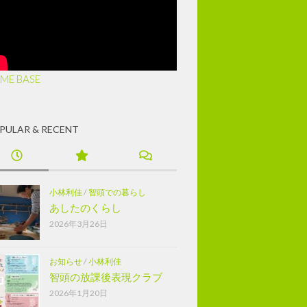
ME BASE
PULAR & RECENT
小林利佳
/
智頭での暮らし
あしたのくらし
2026年3月26日
お知らせ
/
小林利佳
智頭の放課後表現クラブ
2026年1月20日