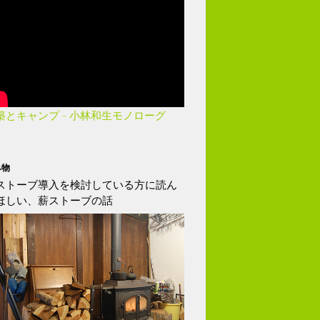
築とキャンプ – 小林和生モノローグ
み物
ストーブ導入を検討している方に読ん
ほしい、薪ストーブの話