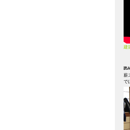
建
読
薪
で