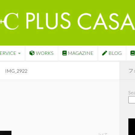
ERVICE
WORKS
MAGAZINE
BLOG
フ
IMG_2922
Sea
シェア