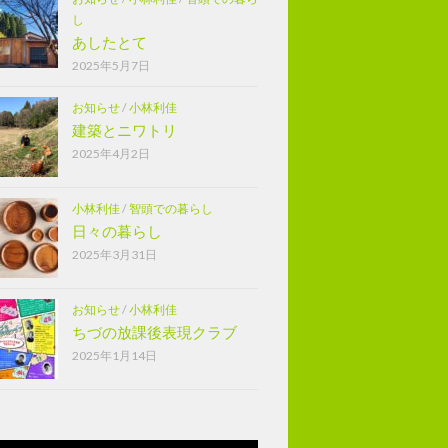
し
あしたとて
2025年5月7日
お知らせ
/
小林利佳
建築とニワトリ
2025年4月2日
小林利佳
/
智頭での暮らし
日々の暮らし
2025年3月31日
お知らせ
/
小林利佳
ちづの放課後表現クラブ
2025年1月14日