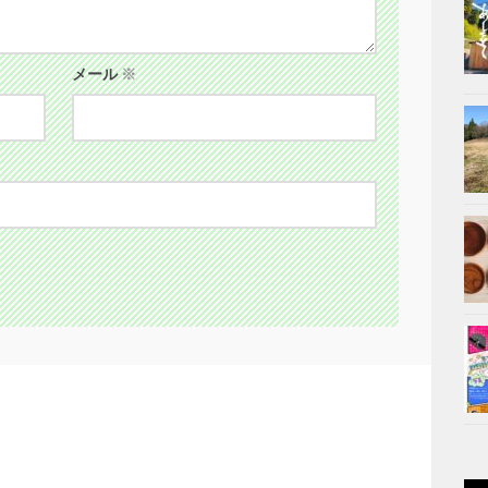
メール
※