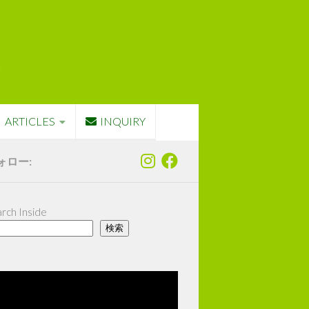
ARTICLES
INQUIRY
ォロー:
rch Inside
検索