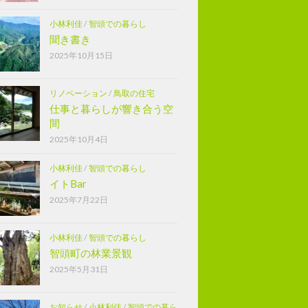
小林利佳
/
智頭での暮らし
聞き書き
2025年10月15日
リノベーション
/
鳥取の住宅
仕事と暮らしが響き合う空
間
2025年10月4日
小林利佳
/
智頭での暮らし
イトBar
2025年7月22日
小林利佳
/
智頭での暮らし
智頭町の林業景観
2025年5月31日
お知らせ
/
小林利佳
/
智頭での暮ら