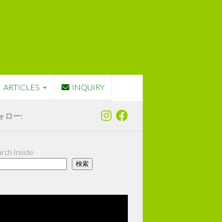
ARTICLES
INQUIRY
ォロー:
rch Inside
検索