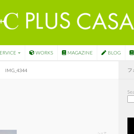
ERVICE
WORKS
MAGAZINE
BLOG
フ
IMG_4344
Sea
シェア