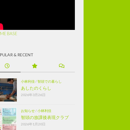
ME BASE
PULAR & RECENT
小林利佳
/
智頭での暮らし
あしたのくらし
2026年3月26日
お知らせ
/
小林利佳
智頭の放課後表現クラブ
2026年1月20日