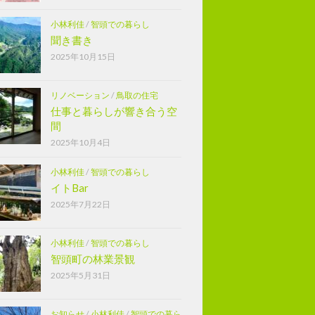
小林利佳
/
智頭での暮らし
聞き書き
2025年10月15日
リノベーション
/
鳥取の住宅
仕事と暮らしが響き合う空
間
2025年10月4日
小林利佳
/
智頭での暮らし
イトBar
2025年7月22日
小林利佳
/
智頭での暮らし
智頭町の林業景観
2025年5月31日
お知らせ
/
小林利佳
/
智頭での暮ら