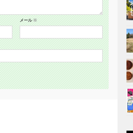
メール
※