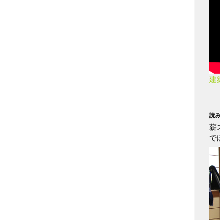
建
読
薪
で