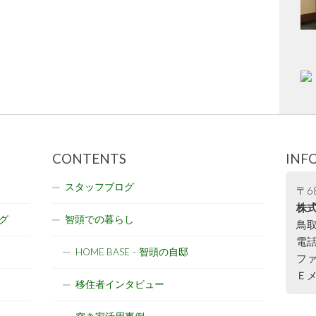
CONTENTS
INF
スタッフブログ
〒68
株式
グ
智頭での暮らし
鳥取
電話:
HOME BASE – 智頭の自邸
ファ
Ｅメー
移住者インタビュー