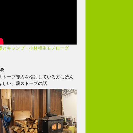
築とキャンプ – 小林和生モノローグ
み物
ストーブ導入を検討している方に読ん
ほしい、薪ストーブの話