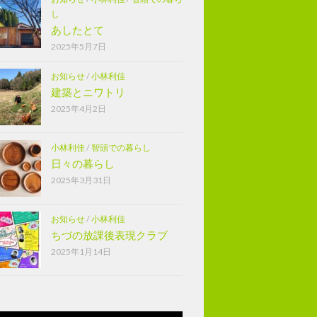
し
あしたとて
2025年5月7日
お知らせ
/
小林利佳
建築とニワトリ
2025年4月2日
小林利佳
/
智頭での暮らし
日々の暮らし
2025年3月31日
お知らせ
/
小林利佳
ちづの放課後表現クラブ
2025年1月14日