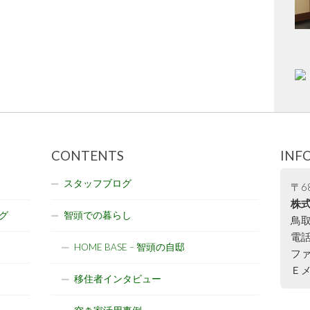
CONTENTS
INF
スタッフブログ
〒68
株式
グ
智頭での暮らし
鳥取
電話:
HOME BASE – 智頭の自邸
ファ
Ｅメー
移住者インタビュー