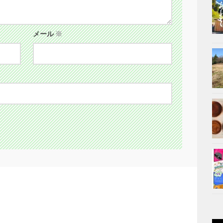
メール
※