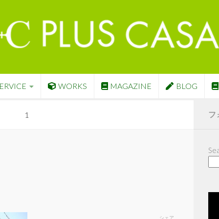
ERVICE
WORKS
MAGAZINE
BLOG
フ
1
Sea
シェア