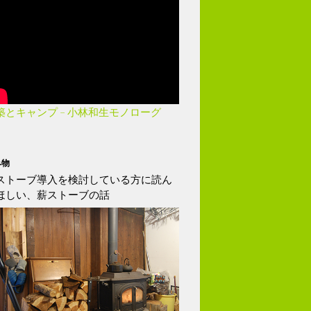
築とキャンプ – 小林和生モノローグ
み物
ストーブ導入を検討している方に読ん
ほしい、薪ストーブの話