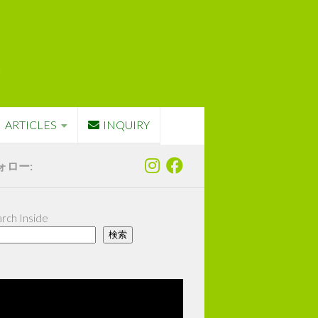
ARTICLES
INQUIRY
ォロー:
rch Inside
検索