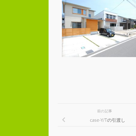
前の記事
case-Y/Tの引渡し