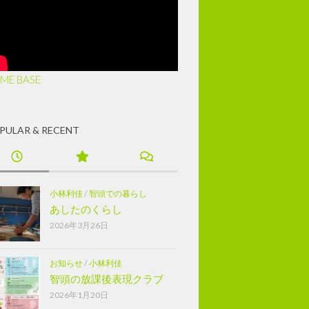
ME BASE
PULAR & RECENT
小林利佳
/
智頭での暮らし
あしたのくらし
2026年3月26日
お知らせ
/
小林利佳
智頭の放課後表現クラブ
2026年1月20日