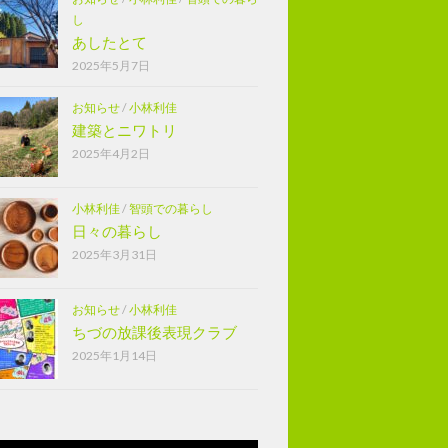
し
あしたとて
2025年5月7日
お知らせ
/
小林利佳
建築とニワトリ
2025年4月2日
小林利佳
/
智頭での暮らし
日々の暮らし
2025年3月31日
お知らせ
/
小林利佳
ちづの放課後表現クラブ
2025年1月14日