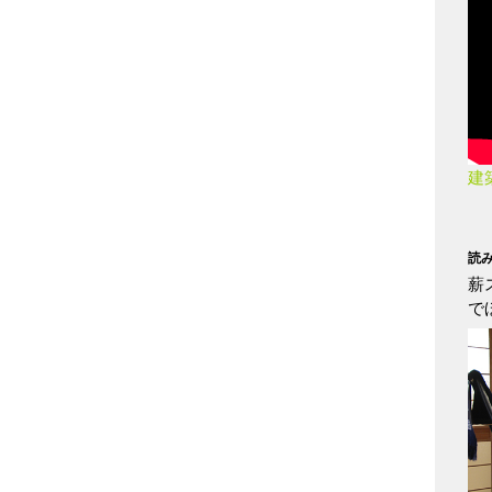
建
読
薪
で