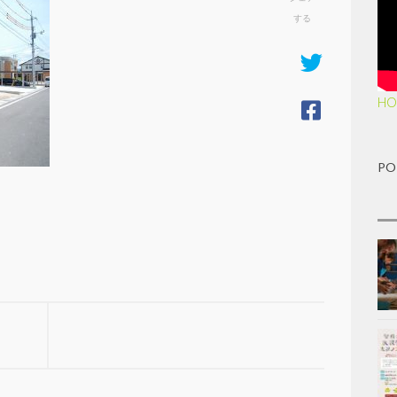
する
HO
PO