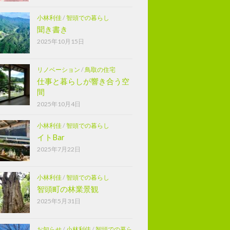
小林利佳
/
智頭での暮らし
聞き書き
2025年10月15日
リノベーション
/
鳥取の住宅
仕事と暮らしが響き合う空
間
2025年10月4日
小林利佳
/
智頭での暮らし
イトBar
2025年7月22日
小林利佳
/
智頭での暮らし
智頭町の林業景観
2025年5月31日
お知らせ
/
小林利佳
/
智頭での暮ら