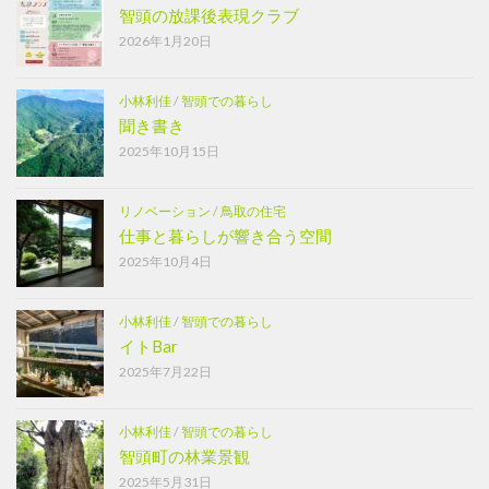
智頭の放課後表現クラブ
2026年1月20日
小林利佳
/
智頭での暮らし
聞き書き
2025年10月15日
リノベーション
/
鳥取の住宅
仕事と暮らしが響き合う空間
2025年10月4日
小林利佳
/
智頭での暮らし
イトBar
2025年7月22日
小林利佳
/
智頭での暮らし
智頭町の林業景観
2025年5月31日