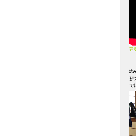
建
読
薪
で