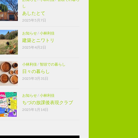
し
あしたとて
2025年5月7日
お知らせ
/
小林利佳
建築とニワトリ
2025年4月2日
小林利佳
/
智頭での暮らし
日々の暮らし
2025年3月31日
お知らせ
/
小林利佳
ちづの放課後表現クラブ
2025年1月14日