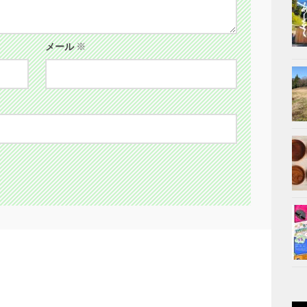
メール
※