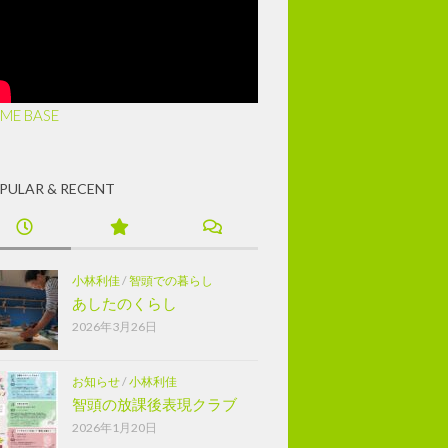
ME BASE
PULAR & RECENT
小林利佳
/
智頭での暮らし
あしたのくらし
2026年3月26日
お知らせ
/
小林利佳
智頭の放課後表現クラブ
2026年1月20日