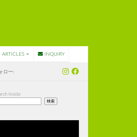
ARTICLES
INQUIRY
ォロー:
rch Inside
検索