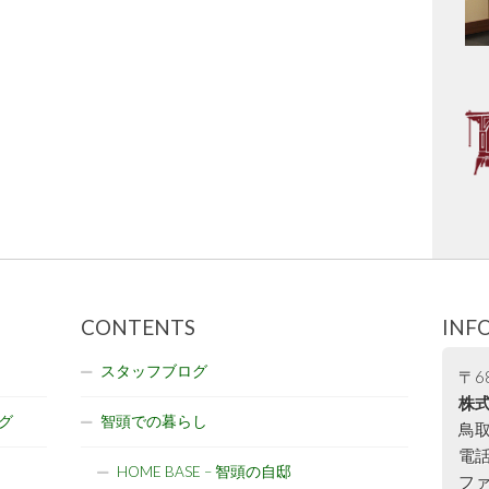
CONTENTS
INF
スタッフブログ
〒68
株式
グ
智頭での暮らし
鳥取
電話:
HOME BASE – 智頭の自邸
ファ