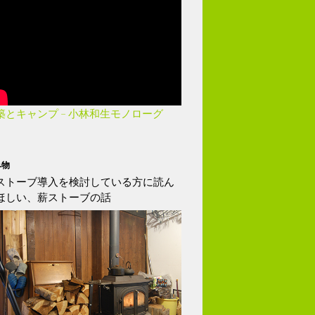
築とキャンプ – 小林和生モノローグ
み物
ストーブ導入を検討している方に読ん
ほしい、薪ストーブの話