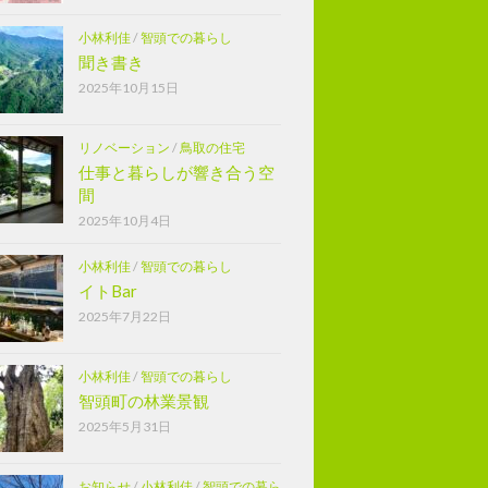
小林利佳
/
智頭での暮らし
聞き書き
2025年10月15日
リノベーション
/
鳥取の住宅
仕事と暮らしが響き合う空
間
2025年10月4日
小林利佳
/
智頭での暮らし
イトBar
2025年7月22日
小林利佳
/
智頭での暮らし
智頭町の林業景観
2025年5月31日
お知らせ
/
小林利佳
/
智頭での暮ら