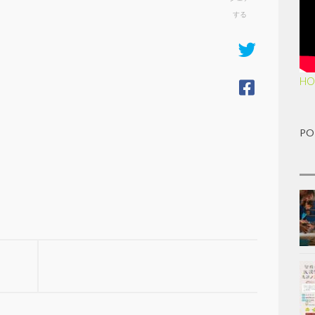
する
HO
PO