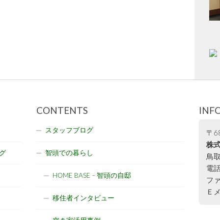
CONTENTS
INF
スタッフブログ
〒68
株式
グ
智頭での暮らし
鳥取
電話:
HOME BASE – 智頭の自邸
ファ
Ｅメー
移住者インタビュー