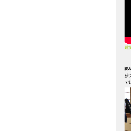
建
読
薪
で