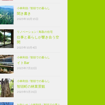
小林利佳
/
智頭での暮らし
聞き書き
2025年10月15日
リノベーション
/
鳥取の住宅
仕事と暮らしが響き合う空
間
2025年10月4日
小林利佳
/
智頭での暮らし
イトBar
2025年7月22日
小林利佳
/
智頭での暮らし
智頭町の林業景観
2025年5月31日
お知らせ
/
小林利佳
/
智頭での暮ら