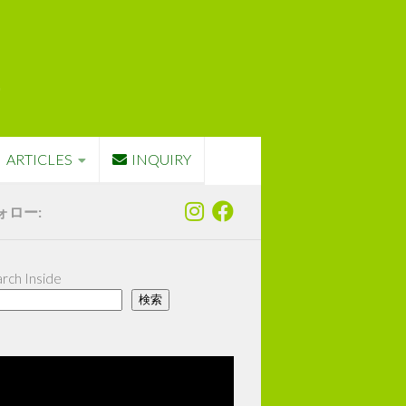
ARTICLES
INQUIRY
ォロー:
rch Inside
検索