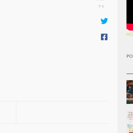
する
HO
PO