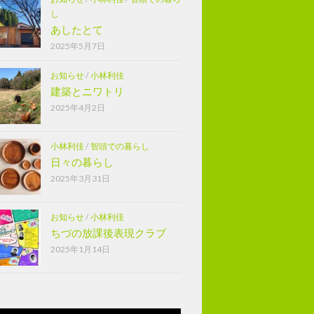
し
あしたとて
2025年5月7日
お知らせ
/
小林利佳
建築とニワトリ
2025年4月2日
小林利佳
/
智頭での暮らし
日々の暮らし
2025年3月31日
お知らせ
/
小林利佳
ちづの放課後表現クラブ
2025年1月14日