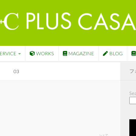
ERVICE
WORKS
MAGAZINE
BLOG
フ
03
Sea
シェア