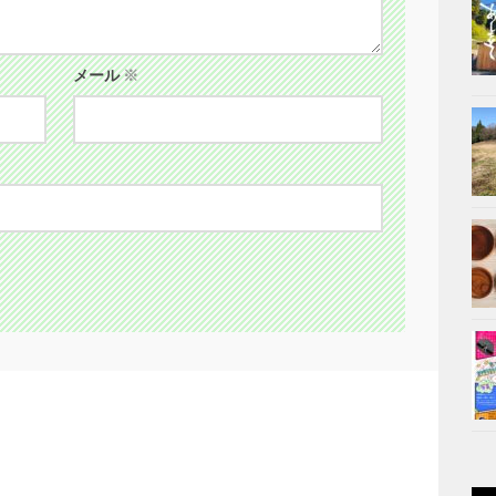
メール
※