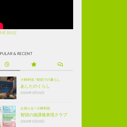
ME BASE
PULAR & RECENT
小林利佳
/
智頭での暮らし
あしたのくらし
2026年3月26日
お知らせ
/
小林利佳
智頭の放課後表現クラブ
2026年1月20日