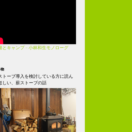
築とキャンプ – 小林和生モノローグ
み物
ストーブ導入を検討している方に読ん
ほしい、薪ストーブの話