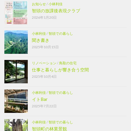
お知らせ
/
小林利佳
智頭の放課後表現クラブ
2026年1月20日
小林利佳
/
智頭での暮らし
聞き書き
2025年10月15日
リノベーション
/
鳥取の住宅
仕事と暮らしが響き合う空間
2025年10月4日
小林利佳
/
智頭での暮らし
イトBar
2025年7月22日
小林利佳
/
智頭での暮らし
智頭町の林業景観