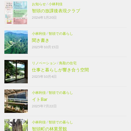
お知らせ
/
小林利佳
智頭の放課後表現クラブ
2026年1月20日
小林利佳
/
智頭での暮らし
聞き書き
2025年10月15日
リノベーション
/
鳥取の住宅
仕事と暮らしが響き合う空間
2025年10月4日
小林利佳
/
智頭での暮らし
イトBar
2025年7月22日
小林利佳
/
智頭での暮らし
智頭町の林業景観