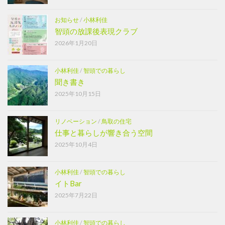
お知らせ
/
小林利佳
智頭の放課後表現クラブ
2026年1月20日
小林利佳
/
智頭での暮らし
聞き書き
2025年10月15日
リノベーション
/
鳥取の住宅
仕事と暮らしが響き合う空間
2025年10月4日
小林利佳
/
智頭での暮らし
イトBar
2025年7月22日
小林利佳
/
智頭での暮らし