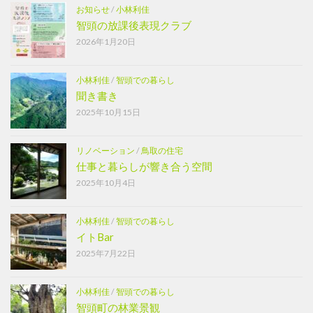
お知らせ
/
小林利佳
智頭の放課後表現クラブ
2026年1月20日
小林利佳
/
智頭での暮らし
聞き書き
2025年10月15日
リノベーション
/
鳥取の住宅
仕事と暮らしが響き合う空間
2025年10月4日
小林利佳
/
智頭での暮らし
イトBar
2025年7月22日
小林利佳
/
智頭での暮らし
智頭町の林業景観