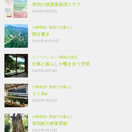
智頭の放課後表現クラブ
2026年1月20日
小林利佳
/
智頭での暮らし
聞き書き
2025年10月15日
リノベーション
/
鳥取の住宅
仕事と暮らしが響き合う空間
2025年10月4日
小林利佳
/
智頭での暮らし
イトBar
2025年7月22日
小林利佳
/
智頭での暮らし
智頭町の林業景観
2025年5月31日