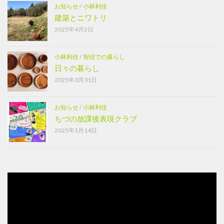
お知らせ
/
小林利佳
建築とニワトリ
2025年4月2日
小林利佳
/
智頭での暮らし
日々の暮らし
2025年3月31日
お知らせ
/
小林利佳
ちづの放課後表現クラブ
2025年1月14日