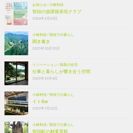
お知らせ
/
小林利佳
智頭の放課後表現クラブ
2026年1月20日
小林利佳
/
智頭での暮らし
聞き書き
2025年10月15日
リノベーション
/
鳥取の住宅
仕事と暮らしが響き合う空間
2025年10月4日
小林利佳
/
智頭での暮らし
イトBar
2025年7月22日
小林利佳
/
智頭での暮らし
智頭町の林業景観