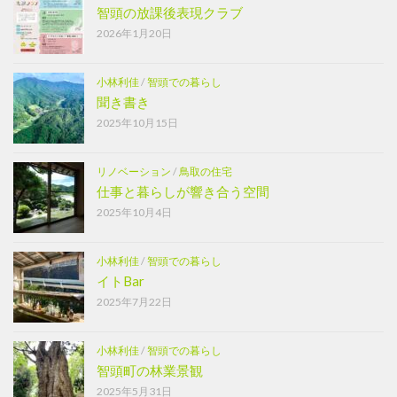
智頭の放課後表現クラブ
2026年1月20日
小林利佳
/
智頭での暮らし
聞き書き
2025年10月15日
リノベーション
/
鳥取の住宅
仕事と暮らしが響き合う空間
2025年10月4日
小林利佳
/
智頭での暮らし
イトBar
2025年7月22日
小林利佳
/
智頭での暮らし
智頭町の林業景観
2025年5月31日