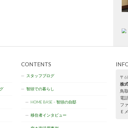
CONTENTS
INF
スタッフブログ
〒68
株式
グ
智頭での暮らし
鳥取
電話:
HOME BASE – 智頭の自邸
ファ
Ｅメー
移住者インタビュー