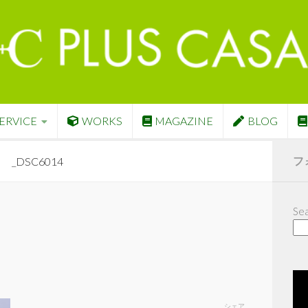
ERVICE
WORKS
MAGAZINE
BLOG
フ
_DSC6014
Sea
シェア