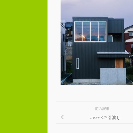
前の記事
case-K/A引渡し