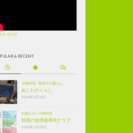
ME BASE
PULAR & RECENT
小林利佳
/
智頭での暮らし
あしたのくらし
2026年3月26日
お知らせ
/
小林利佳
智頭の放課後表現クラブ
2026年1月20日