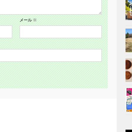
メール
※