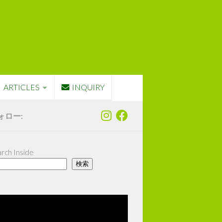
ARTICLES
INQUIRY
ォロー:
rch Inside
検索