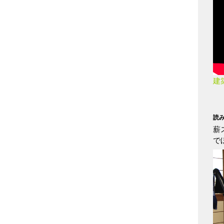
建
読
薪
で