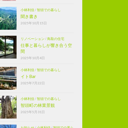
小林利佳
/
智頭での暮らし
聞き書き
2025年10月15日
リノベーション
/
鳥取の住宅
仕事と暮らしが響き合う空
間
2025年10月4日
小林利佳
/
智頭での暮らし
イトBar
2025年7月22日
小林利佳
/
智頭での暮らし
智頭町の林業景観
2025年5月31日
お知らせ
/
小林利佳
/
智頭での暮ら