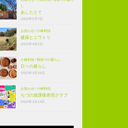
し
あしたとて
2025年5月7日
お知らせ
/
小林利佳
建築とニワトリ
2025年4月2日
小林利佳
/
智頭での暮らし
日々の暮らし
2025年3月31日
お知らせ
/
小林利佳
ちづの放課後表現クラブ
2025年1月14日