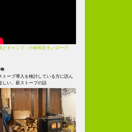
築とキャンプ – 小林和生モノローグ
み物
ストーブ導入を検討している方に読ん
ほしい、薪ストーブの話