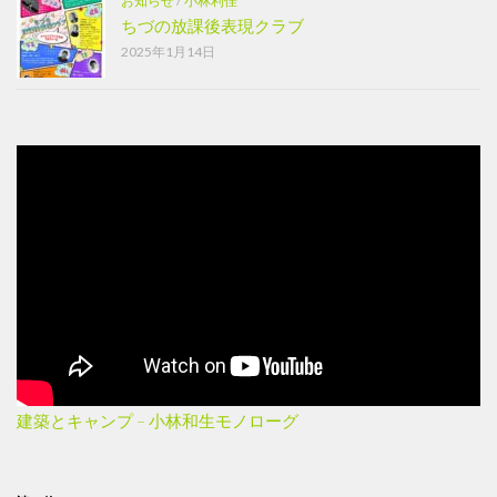
お知らせ
/
小林利佳
ちづの放課後表現クラブ
2025年1月14日
建築とキャンプ – 小林和生モノローグ