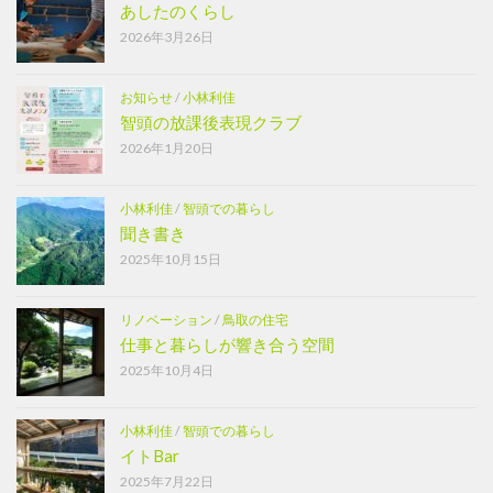
あしたのくらし
2026年3月26日
お知らせ
/
小林利佳
智頭の放課後表現クラブ
2026年1月20日
小林利佳
/
智頭での暮らし
聞き書き
2025年10月15日
リノベーション
/
鳥取の住宅
仕事と暮らしが響き合う空間
2025年10月4日
小林利佳
/
智頭での暮らし
イトBar
2025年7月22日