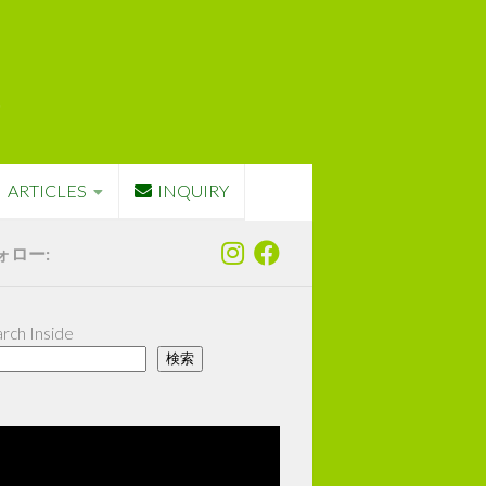
ARTICLES
INQUIRY
ォロー:
rch Inside
検索