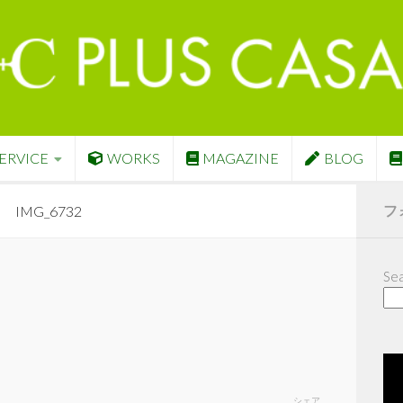
ERVICE
WORKS
MAGAZINE
BLOG
フ
IMG_6732
Sea
シェア