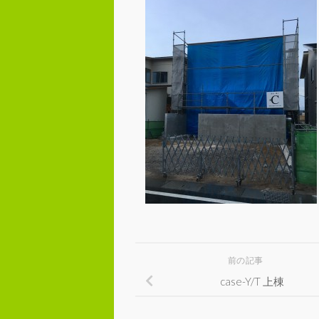
前の記事
case-Y/T 上棟