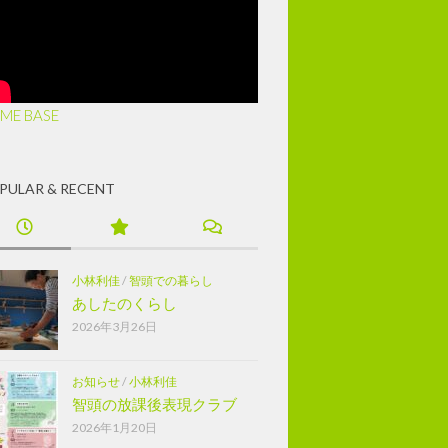
ME BASE
PULAR & RECENT
小林利佳
/
智頭での暮らし
あしたのくらし
2026年3月26日
お知らせ
/
小林利佳
智頭の放課後表現クラブ
2026年1月20日