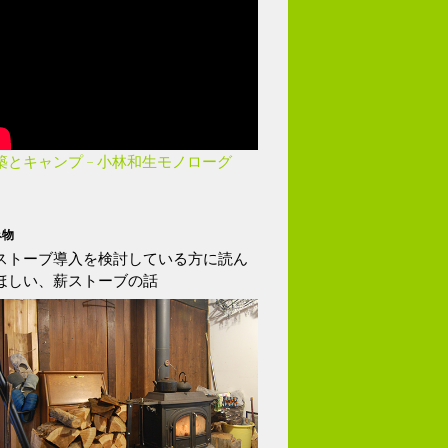
築とキャンプ – 小林和生モノローグ
み物
ストーブ導入を検討している方に読ん
ほしい、薪ストーブの話