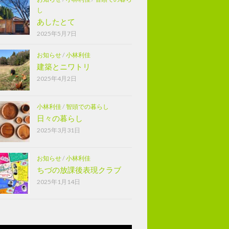
し
あしたとて
2025年5月7日
お知らせ
/
小林利佳
建築とニワトリ
2025年4月2日
小林利佳
/
智頭での暮らし
日々の暮らし
2025年3月31日
お知らせ
/
小林利佳
ちづの放課後表現クラブ
2025年1月14日