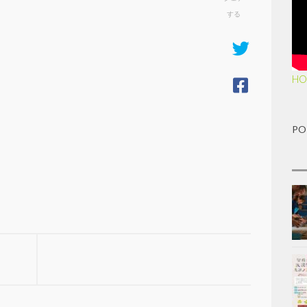
する
HO
PO