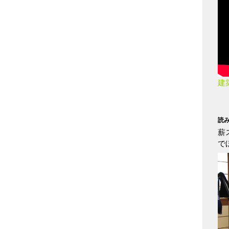
建
読
薪
で