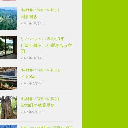
小林利佳
/
智頭での暮らし
聞き書き
2025年10月15日
リノベーション
/
鳥取の住宅
仕事と暮らしが響き合う空
間
2025年10月4日
小林利佳
/
智頭での暮らし
イトBar
2025年7月22日
小林利佳
/
智頭での暮らし
智頭町の林業景観
2025年5月31日
お知らせ
/
小林利佳
/
智頭での暮ら