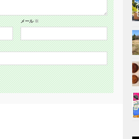
メール
※