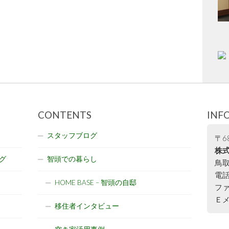
CONTENTS
INF
スタッフブログ
〒68
株式
グ
智頭での暮らし
鳥取
電話:
HOME BASE – 智頭の自邸
ファ
Ｅメー
移住者インタビュー