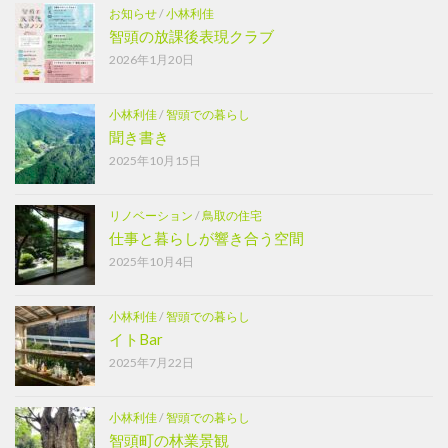
お知らせ
/
小林利佳
智頭の放課後表現クラブ
2026年1月20日
小林利佳
/
智頭での暮らし
聞き書き
2025年10月15日
リノベーション
/
鳥取の住宅
仕事と暮らしが響き合う空間
2025年10月4日
小林利佳
/
智頭での暮らし
イトBar
2025年7月22日
小林利佳
/
智頭での暮らし
智頭町の林業景観