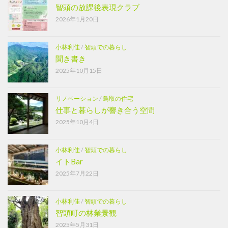
智頭の放課後表現クラブ
2026年1月20日
小林利佳
/
智頭での暮らし
聞き書き
2025年10月15日
リノベーション
/
鳥取の住宅
仕事と暮らしが響き合う空間
2025年10月4日
小林利佳
/
智頭での暮らし
イトBar
2025年7月22日
小林利佳
/
智頭での暮らし
智頭町の林業景観
2025年5月31日