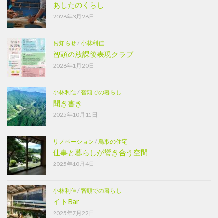
あしたのくらし
2026年3月26日
お知らせ
/
小林利佳
智頭の放課後表現クラブ
2026年1月20日
小林利佳
/
智頭での暮らし
聞き書き
2025年10月15日
リノベーション
/
鳥取の住宅
仕事と暮らしが響き合う空間
2025年10月4日
小林利佳
/
智頭での暮らし
イトBar
2025年7月22日