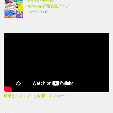
お知らせ
/
小林利佳
ちづの放課後表現クラブ
2025年1月14日
建築とキャンプ – 小林和生モノローグ