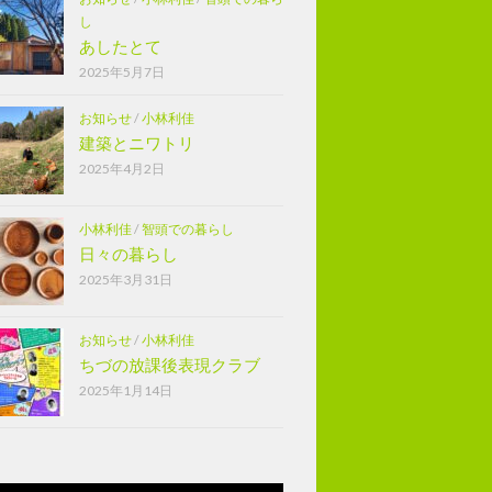
し
あしたとて
2025年5月7日
お知らせ
/
小林利佳
建築とニワトリ
2025年4月2日
小林利佳
/
智頭での暮らし
日々の暮らし
2025年3月31日
お知らせ
/
小林利佳
ちづの放課後表現クラブ
2025年1月14日