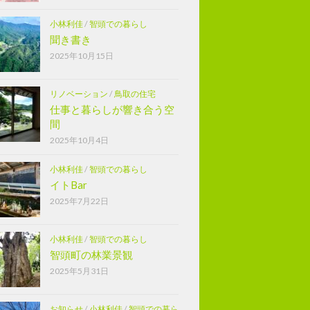
小林利佳
/
智頭での暮らし
聞き書き
2025年10月15日
リノベーション
/
鳥取の住宅
仕事と暮らしが響き合う空
間
2025年10月4日
小林利佳
/
智頭での暮らし
イトBar
2025年7月22日
小林利佳
/
智頭での暮らし
智頭町の林業景観
2025年5月31日
お知らせ
/
小林利佳
/
智頭での暮ら