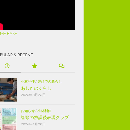
ME BASE
PULAR & RECENT
小林利佳
/
智頭での暮らし
あしたのくらし
2026年3月26日
お知らせ
/
小林利佳
智頭の放課後表現クラブ
2026年1月20日