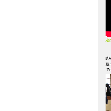
建
読
薪
で