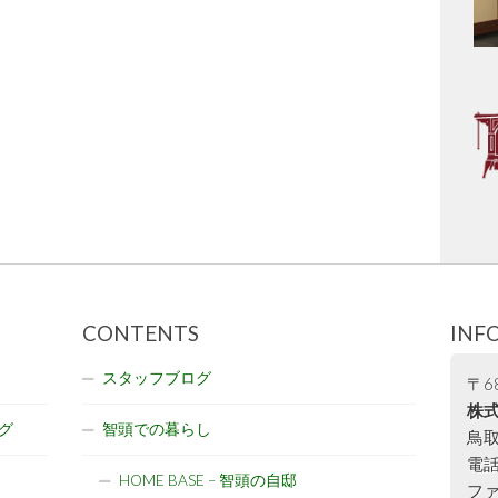
CONTENTS
INF
スタッフブログ
〒68
株式
グ
智頭での暮らし
鳥取
電話:
HOME BASE – 智頭の自邸
ファ