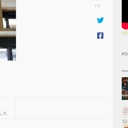
する
HO
PO
ました