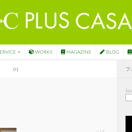
ERVICE
WORKS
MAGAZINE
BLOG
フ
01
Sea
シェア