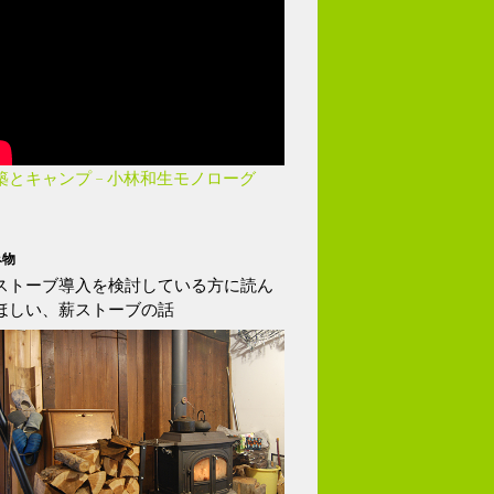
築とキャンプ – 小林和生モノローグ
み物
ストーブ導入を検討している方に読ん
ほしい、薪ストーブの話