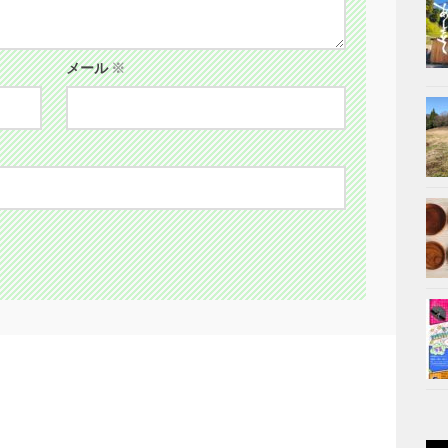
メール
※