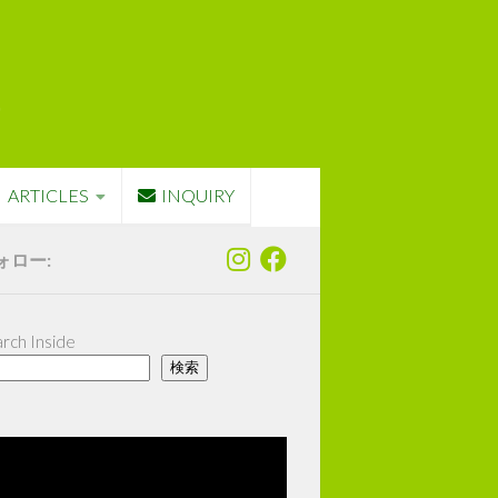
ARTICLES
INQUIRY
ォロー:
rch Inside
検索