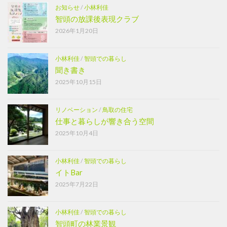
お知らせ
/
小林利佳
智頭の放課後表現クラブ
2026年1月20日
小林利佳
/
智頭での暮らし
聞き書き
2025年10月15日
リノベーション
/
鳥取の住宅
仕事と暮らしが響き合う空間
2025年10月4日
小林利佳
/
智頭での暮らし
イトBar
2025年7月22日
小林利佳
/
智頭での暮らし
智頭町の林業景観